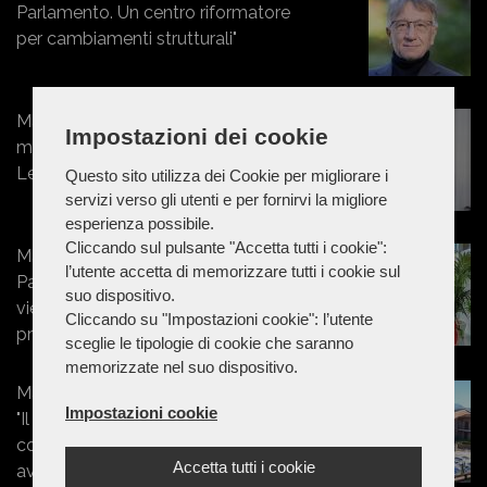
Parlamento. Un centro riformatore
per cambiamenti strutturali"
Marche - Pasqui: “La sanità
Impostazioni dei cookie
marchigiana cambia solo con i fatti.
Le mie leggi parlano chiaro"
Questo sito utilizza dei Cookie per migliorare i
servizi verso gli utenti e per fornirvi la migliore
esperienza possibile.
Cliccando sul pulsante "Accetta tutti i cookie":
Marche - Forza Italia Macerata,
l’utente accetta di memorizzare tutti i cookie sul
Pasqui: "La linea politica del partito
suo dispositivo.
viene dettata solo dalla segreteria
Cliccando su "Impostazioni cookie": l’utente
provinciale"
sceglie le tipologie di cookie che saranno
memorizzate nel suo dispositivo.
Marche - Terme di Sarnano, Pasqui:
Impostazioni cookie
"Il sindaco Fantegrossi ha avuto il
coraggio che nessuno aveva mai
Accetta tutti i cookie
avuto prima"