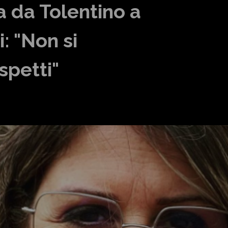
 da Tolentino a
: "Non si
spetti"