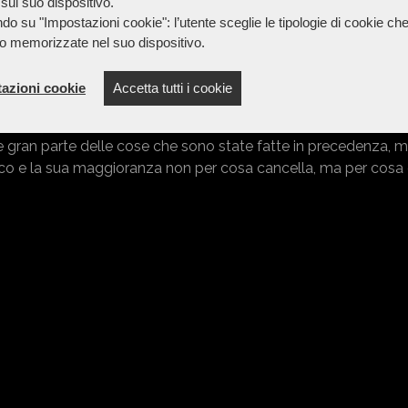
prendevano sponsor, sbigliettamento e risorse comunali. La 
sul suo dispositivo.
e, mette un punto definito ad illazioni che altro che non fanno
do su "Impostazioni cookie": l’utente sceglie le tipologie di cookie ch
o memorizzate nel suo dispositivo.
tale di spese di euro 102.338,48 ci sono state entrate per euro 
zo calmierato (euro 20/25 euro massimo) e numero limitato di
iffusione dell’evento su Raiuno e sui maggiori media italian
azioni cookie
Accetta tutti i cookie
re gran parte delle cose che sono state fatte in precedenza, m
indaco e la sua maggioranza non per cosa cancella, ma per cosa 