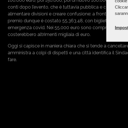
100.000 euro, poi 150.000, poi di nuovo 100.000, che com
cookie 
conti dopo l’evento, che è tuttavia pubblica e consultabil
Cliccan
sarann
alimentare divisioni e creare confusione: a fronte di un to
premio dunque è costato 55.363,48, con biglietti a prez
emergenza covid. Nei 55.000 euro sono compresi anche la d
Impost
costerebbero altrimenti migliaia di euro.
Oggi si capisce in maniera chiara che si tende a cancella
amministra a colpi di dispetti e una città identifica il S
fare.