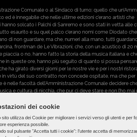
strazione Comunale o al Sindaco di turno; quello che un’Ammi
ed è innegabile che nelle ultime edizioni c’erano artisti che
hanno solcato i Palchi di Sanremo e sono stati in vetta alle cl
tutto esaurito e su quel palco c’erano nomi come Diodato che 
arano di non guardare, ma che, numeri alla mano, tutti guarda
ina, frontman de Le Vibrazioni, che, con un acustico di 20 m
che piaccia o no, hanno fatto la storia della musica italiana e ch
e in queste ore, hanno più seguito di quanto si possa pensar
e ha girato diversi giorni per le nostre vie e per i nostri ristor
in virtù del suo contratto non concede ospitate, ma che per
che è nelle facoltà dell’Amministrazione Comunale decidere che
musica e cultura di nicchia, che pur ci deve stare e non l’ho ma
costringendola a recarsi altrove.
stazioni dei cookie
può dire sempre tutto: leggiamo e ascoltiamo anche in Consig
 è un’informazione errata, fuorviante e faziosa.
sito utilizza dei Cookie per migliorare i servizi verso gli utenti e per fo
iore esperienza possibile.
o 3 delibere di giunta dove come previsione, si metteva a bila
do sul pulsante "Accetta tutti i cookie": l’utente accetta di memorizzare