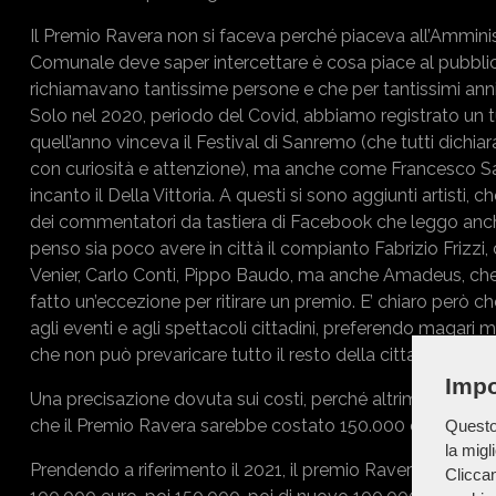
Il Premio Ravera non si faceva perché piaceva all’Ammini
Comunale deve saper intercettare è cosa piace al pubblico 
richiamavano tantissime persone e che per tantissimi anni 
Solo nel 2020, periodo del Covid, abbiamo registrato un 
quell’anno vinceva il Festival di Sanremo (che tutti dichi
con curiosità e attenzione), ma anche come Francesco Sarc
incanto il Della Vittoria. A questi si sono aggiunti artisti, 
dei commentatori da tastiera di Facebook che leggo anch
penso sia poco avere in città il compianto Fabrizio Frizzi, ch
Venier, Carlo Conti, Pippo Baudo, ma anche Amadeus, che 
fatto un’eccezione per ritirare un premio. E’ chiaro però 
agli eventi e agli spettacoli cittadini, preferendo magari 
che non può prevaricare tutto il resto della cittadinanza, 
Impo
Una precisazione dovuta sui costi, perché altrimenti si 
che il Premio Ravera sarebbe costato 150.000 euro. Questa
Questo 
la migl
Prendendo a riferimento il 2021, il premio Ravera ha avut
Cliccan