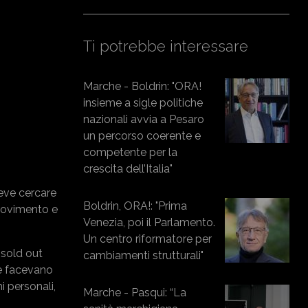
Ti potrebbe interessare
Marche - Boldrin: "ORA!
insieme a sigle politiche
nazionali avvia a Pesaro
un percorso coerente e
competente per la
crescita dell’Italia"
deve cercare
Boldrin, ORA!: "Prima
 movimento e
Venezia, poi il Parlamento.
Un centro riformatore per
 sold out
cambiamenti strutturali"
he facevano
i personali,
Marche - Pasqui: “La