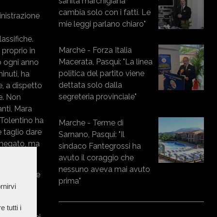
sanità marchigiana
cambia solo con i fatti. Le
nistrazione
mie leggi parlano chiaro"
assifiche.
Marche - Forza Italia
proprio in
Macerata, Pasqui: "La linea
no ogni anno
politica del partito viene
inuti, ha
dettata solo dalla
e, a dispetto
segreteria provinciale"
e. Non
anti, Mara
 Tolentino ha
Marche - Terme di
 taglio dare
Sarnano, Pasqui: "Il
i negato, ma
sindaco Fantegrossi ha
avuto il coraggio che
nessuno aveva mai avuto
lio Comunale
prima"
rnirvi
ncio prima
 tutti i