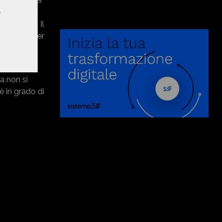
chiusura dei
 che
e
46.975,00. Il
 persone per
i, che
a non si
è in grado di