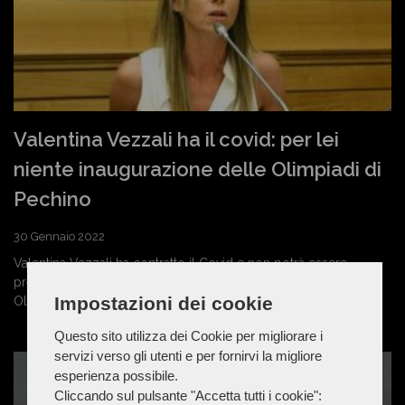
Valentina Vezzali ha il covid: per lei
niente inaugurazione delle Olimpiadi di
Pechino
30 Gennaio 2022
Valentina Vezzali ha contratto il Covid e non potrà essere
presente a Pechino, in sede di cerimonia d'apertura per le
Impostazioni dei cookie
Olimpiadi Invernali 2022. Fonti governative...
Questo sito utilizza dei Cookie per migliorare i
servizi verso gli utenti e per fornirvi la migliore
esperienza possibile.
Cliccando sul pulsante "Accetta tutti i cookie":