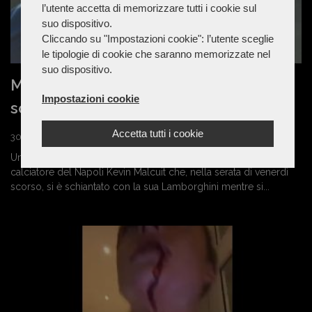
l’utente accetta di memorizzare tutti i cookie sul
suo dispositivo.
Cliccando su "Impostazioni cookie": l’utente sceglie
le tipologie di cookie che saranno memorizzate nel
suo dispositivo.
Malcuit miracolato: esce illeso dopo lo
Impostazioni cookie
schianto con la Lamborghini
Accetta tutti i cookie
30 Gennaio 2022
Un’avventura fortunatamente priva di conseguenze per il
calciatore del Napoli Kevin Malcuit che, nella serata di venerdì
scorso, si è schiantato con la sua Lamborghini mentre si...