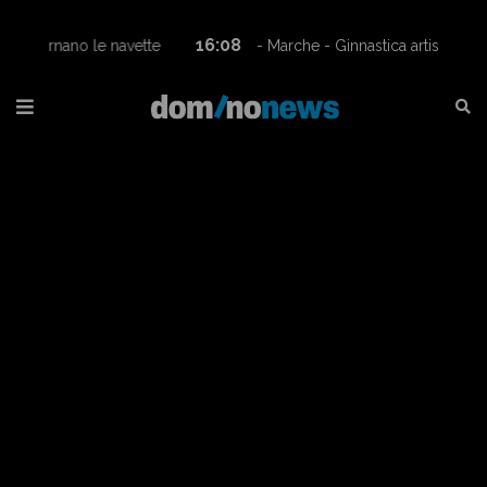
16:08
- Marche - Ginnastica artistica, Eva Amici
campionessa italiana nella categoria A1