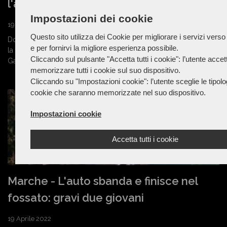
l'allenatore del figlio
Impostazioni dei cookie
19 Aprile 2022
Questo sito utilizza dei Cookie per migliorare i servizi verso g
Doveva essere un torneo di calcio tra poco più che bambini per
e per fornirvi la migliore esperienza possibile.
la categoria esordienti. Invece nel giorni di Pasqua, la partita a
Cliccando sul pulsante "Accetta tutti i cookie": l’utente accet
Gabicce...
memorizzare tutti i cookie sul suo dispositivo.
Cliccando su "Impostazioni cookie": l’utente sceglie le tipolo
cookie che saranno memorizzate nel suo dispositivo.
Impostazioni cookie
Accetta tutti i cookie
Marche - L'auto sbanda e finisce nel
fossato: gravi due giovani
19 Aprile 2022