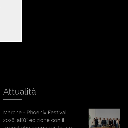
e
Attualità
Marche - Phoenix Festival
2026: all’8° edizione con il
format che spopola 1Hour e i