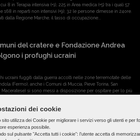
ui 8 in Terapia intensiva (+1), 225 in Area medica (+5) tra i quali 57
 e 168 in reparti non intensivi (+9); 32 le persone dimesse in 24ore.
niti dalla Regione Marche, il tasso di occupazione...
muni del cratere e Fondazione Andrea
lgono i profughi ucraini
 ucraini fuggiti dalla guerra accolti nelle zone terremotate delle
ola (Fermo), anche i Comuni di Muccia, Pieve Torina, San
l Maceratese) si sono messi a disposizione per ospitare per lo più
nti nelle ultime ore in Italia. A dare supporto all'accoglienza
 Andrea Bocelli che si...
stazioni dei cookie
sito utilizza dei Cookie per migliorare i servizi verso gli utenti e per fo
iore esperienza possibile.
, più sette ricoveri e un decesso
do sul pulsante "Accetta tutti i cookie": l’utente accetta di memorizzare