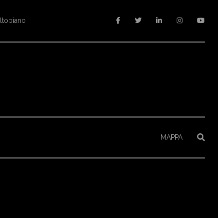
goria A1
MAPPA