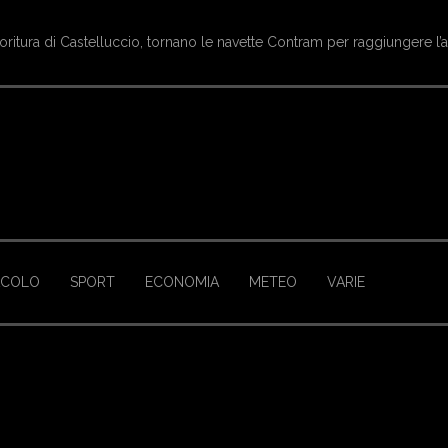
arche - Ginnastica artistica, Eva Amici campionessa italiana nella cate
ACOLO
SPORT
ECONOMIA
METEO
VARIE