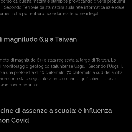
n corso da questa mattina e starebbe provocando diversi problemi
 Secondo Ferrovie da stamattina sulla rete informatica aziendale
 elementi che potrebbero ricondurre a fenomeni legati...
i magnitudo 6.9 a Taiwan
oto di magnitudo 6.9 è stata registrata al largo di Taiwan. Lo
io di monitoraggio geologico statunitense Usgs. Secondo l'Usgs, il
 a una profondità di 10 chilometri, 70 chilometri a sud della città
on sono state segnalate vittime o danni significativi. I servizi
wan hanno riportato...
ine di assenze a scuola: è influenza
 non Covid