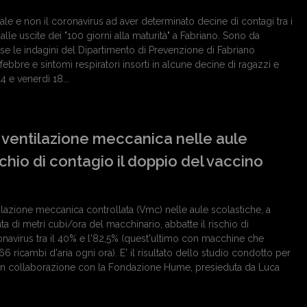
nale e non il coronavirus ad aver determinato decine di contagi tra i
 alle uscite dei "100 giorni alla maturità" a Fabriano. Sono da
se le indagini del Dipartimento di Prevenzione di Fabriano
 febbre e sintomi respiratori insorti in alcune decine di ragazzi e
4 e venerdì 18...
 ventilazione meccanica nelle aule
ischio di contagio il doppio del vaccino
tilazione meccanica controllata (Vmc) nelle aule scolastiche, a
a di metri cubi/ora del macchinario, abbatte il rischio di
onavirus tra il 40% e l'82,5% (quest'ultimo con macchine che
 ricambi d'aria ogni ora). E' il risultato dello studio condotto per
in collaborazione con la Fondazione Hume, presieduta da Luca