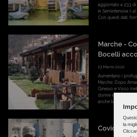
aggiornato a 233 di c
in Semintensiva (-4)
Con questi dati, for
Marche - Co
Bocelli acco
23 Marzo 2022
Aumentano i profughi
Marche. Dopo Amand
Ginesio e Visso (ne
donne e bambini giu
anche la Fondazione
Impo
Questo 
la migl
Covid Marche
Cliccan