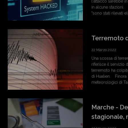
l'attacco sarebbe i
in alcune stazioni.
"sono stati rilevati
Terremoto d
22 Marzo 2022
Una scossa di terrem
riferisce il serviz
terremoto ha colpito
di Hualien. Finora n
meteorologici di Tai
Marche - Dec
stagionale,