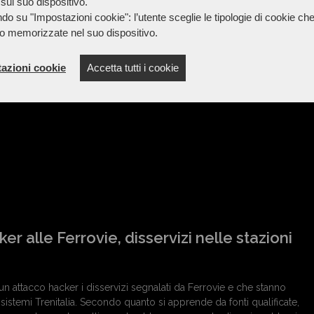
sul suo dispositivo.
do su "Impostazioni cookie": l’utente sceglie le tipologie di cookie ch
ti Covid in più nelle Marche che portano il totale a 227: da lunedì
o memorizzate nel suo dispositivo.
degenti è salito di 25 unità. Attualmente sono in tutto sette i
a intensiva (+1), per una percentuale di saturazione del 2,7%; mentre
azioni cookie
Accetta tutti i cookie
 assistite 227 persone con un'occupazione di pazienti Covid del
er alle Ferrovie, disservizi nelle stazioni
un attacco hacker i disservizi segnalati da Ferrovie e che stanno
sistemi Trenitalia. Secondo quanto si apprende da fonti qualificate,