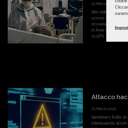
cookie 
23 Marzo 2022
Cliccan
Altri sette ricovera
sarann
scorso il numero di 
ricoverati in Terapi
Impost
in Area medica sono
21,56%. ...
Attacco hack
23 Marzo 2022
Sarebbero frutto di 
interessando alcuni 