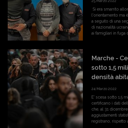
25 Marzo 2022
Si era smarrito all
l'orientamento ma è
a seguito di una se
di nazionalità ucrai
ai famigliari in fuga 
Marche - Ce
sotto 1,5 mi
densità abit
24 Marzo 2022
E' scesa sotto 1,5 m
certificano i dati 
che, al 31 dicembre
aggiustamenti statis
registrano, rispetto 