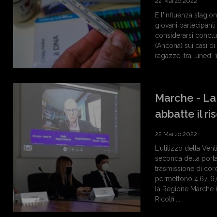
22 Marzo 2022
È l'influenza stagio
giovani partecipanti
considerarsi conclu
(Ancona) sui casi di
ragazze, tra lunedì 1
Marche - La
abbatte il r
22 Marzo 2022
L'utilizzo della Ven
seconda della portat
trasmissione di cor
permettono 4,67-6,66
la Regione Marche 
Ricolfi....