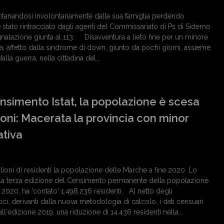
ontanandosi involontariamente dalla sua famiglia perdendo
 stato rintracciato dagli agenti del Commissariato di Ps di Siderno
gnalazione giunta al 113. Disavventura a lieto fine per un minore
na, affetto dalla sindrome di down, giunto da pochi giorni, assieme
dalla guerra, nella cittadina del...
nsimento Istat, la popolazione è scesa
lioni: Macerata la provincia con minor
ativa
ilioni di residenti la popolazione delle Marche a fine 2020. Lo
della terza edizione del Censimento permanente della popolazione
 2020, ha 'contato' 1.498.236 residenti. Al netto degli
tici, derivanti dalla nuova metodologia di calcolo, i dati censuari
all'edizione 2019, una riduzione di 14.436 residenti nella...