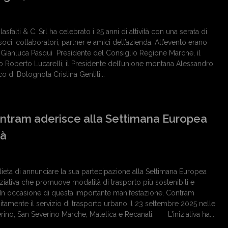
lasfalti & C. Srl ha celebrato i 25 anni di attività con una serata di
soci, collaboratori, partner e amici dell’azienda. All’evento erano
tri, Gianluca Pasqui Presidente del Consiglio Regione Marche, il
 Roberto Lucarelli, il Presidente dell’unione montana Alessandro
aco di Bolognola Cristina Gentili...
ntram aderisce alla Settimana Europea
tà
lieta di annunciare la sua partecipazione alla Settimana Europea
niziativa che promuove modalità di trasporto più sostenibili e
i. In occasione di questa importante manifestazione, Contram
tuitamente il servizio di trasporto urbano il 23 settembre 2025 nelle
erino, San Severino Marche, Matelica e Recanati. L'iniziativa ha...