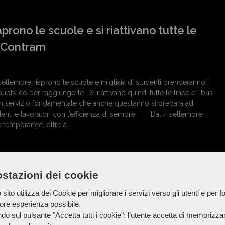
prono le scuole e si riattivano tutte le
s Contram
ttembre riaprono le scuole e migliaia di studenti prenderanno i
ubblico per raggiungerle. Si riattivano quindi tutte le linee e i bus
n servizio fondamentale che anche quest’anno si prepara ad
nti e lavoratori con l’efficienza di sempre. Dal 4 settembre
e temporanee, oltre a...
ele Biagiola conquista il primo posto al
stazioni dei cookie
zionale "Le stelle di domani"
sito utilizza dei Cookie per migliorare i servizi verso gli utenti e per fo
iore esperienza possibile.
do sul pulsante "Accetta tutti i cookie": l’utente accetta di memorizzare
olo evocativo, "Tra le onde e l’orto", lo studente Gioele Biagiola, al