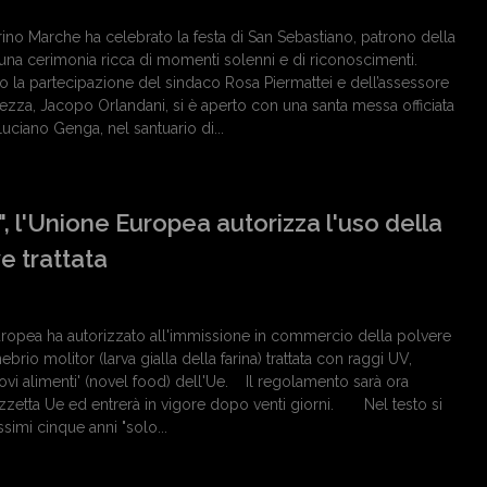
rino Marche ha celebrato la festa di San Sebastiano, patrono della
 una cerimonia ricca di momenti solenni e di riconoscimenti.
to la partecipazione del sindaco Rosa Piermattei e dell’assessore
ezza, Jacopo Orlandani, si è aperto con una santa messa officiata
uciano Genga, nel santuario di...
, l'Unione Europea autorizza l'uso della
ve trattata
opea ha autorizzato all'immissione in commercio della polvere
nebrio molitor (larva gialla della farina) trattata con raggi UV,
uovi alimenti' (novel food) dell'Ue. Il regolamento sarà ora
zzetta Ue ed entrerà in vigore dopo venti giorni. Nel testo si
simi cinque anni "solo...