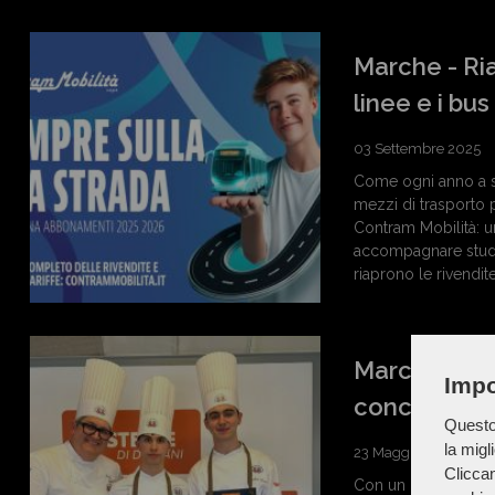
Marche - Ria
linee e i bu
03 Settembre 2025
Come ogni anno a se
mezzi di trasporto p
Contram Mobilità: u
accompagnare stude
riaprono le rivendit
Marche - Gio
Impo
concorso na
Questo 
la migl
23 Maggio 2025
Cliccan
Con un piatto dal tit