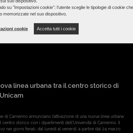
sul suo dispositivo.
tituto alberghiero, ha conquistato il primo posto alla finale
do su "Impostazioni cookie": l’utente sceglie le tipologie di cookie ch
rso "Le stelle di domani", svoltasi ieri a Roma. La competizione,
o memorizzate nel suo dispositivo.
o Rosso e Unilever Food Solution Italia in collaborazione con la
a Cuochi, rappresenta uno dei palcoscenici...
azioni cookie
Accetta tutti i cookie
va linea urbana tra il centro storico di
 Unicam
 di Camerino annunciano l’attivazione di una nuova linea urbana
l centro storico con i dipartimenti dell’Università di Camerino. Il
vo nei giorni feriali, dal lunedì al venerdì, a partire dal 24 marzo