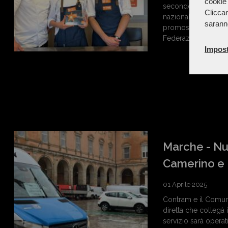
cookie 
secondo anno dell’is
Cliccan
nazionale del conco
sarann
promossa da Gamber
Federazione Italian
Impost
Marche - Nuo
Camerino e
01 Aprile 2025
Contram e il Comune
diretta che collegà i
servizio sarà operati