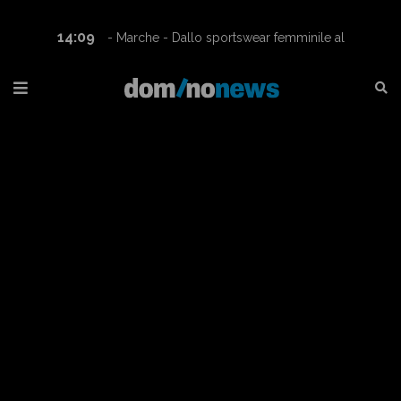
14:09
- Marche - Dallo sportswear femminile al
mondo dei motori: Rashway conquista la Superbike