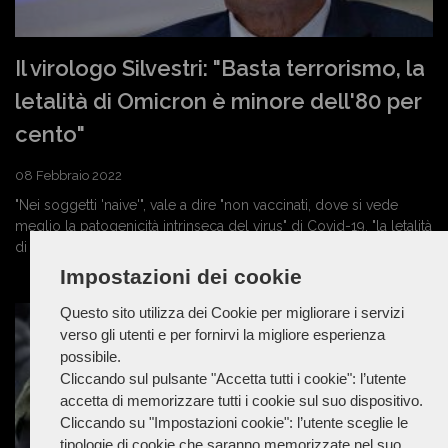
Il virologo Silvestri: "Basta terrorismo, la
letalità di Omicron è minore dell'80 per
cento"
08 Febbraio 2022
"Nei soggetti 'naive'", vale a dire "non vaccinati, dove si vede
meglio la patogenicità intrinseca del virus" di Covid-19, "la letalità
di Omicron è ridotta...
Impostazioni dei cookie
Questo sito utilizza dei Cookie per migliorare i servizi
verso gli utenti e per fornirvi la migliore esperienza
possibile.
Cliccando sul pulsante "Accetta tutti i cookie": l’utente
accetta di memorizzare tutti i cookie sul suo dispositivo.
Cliccando su "Impostazioni cookie": l’utente sceglie le
tipologie di cookie che saranno memorizzate nel suo