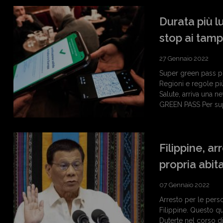
Durata più l
stop ai tamp
27 Gennaio 2022
Super green pass pi
Regioni e regole pi
Salute, arriva una n
GREEN PASS Per supe
Filippine, a
propria abit
07 Gennaio 2022
Arresto per le pers
Filippine. Questo q
Duterte nel corso d