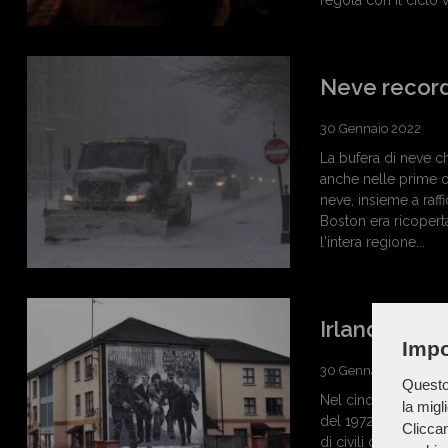
regola con il ciclo v
Neve record
30 Gennaio 2022
La bufera di neve ch
anche nelle prime o
neve, insieme a raf
Boston era ricopert
l'intera regione...
Irlanda, ogg
Impo
30 Gennaio 2022
Questo 
Nel cinquantesimo a
la migl
del 1972, quando i p
Cliccan
di civili disarmati a