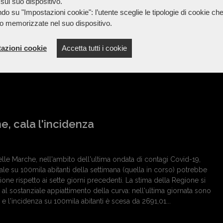
sul suo dispositivo.
à nordirlandese che i britannici e gli unionisti chiamano
do su "Impostazioni cookie": l’utente sceglie le tipologie di cookie ch
 una marcia pacifica alla quale parteciperanno i...
o memorizzate nel suo dispositivo.
azioni cookie
Accetta tutti i cookie
, cala l'incidenza
elle Marche, nell'ambito dell'ultima ondata di contagi Covid-19,
ale su 100mila abitanti della settimana (quella in corso) potrebbe
one rispetto ai sette giorni precedenti. La stima della Regione si
al sostanziale appiattimento della curva: nell'ultima giornata sono
ti e l'incidenza su 100mila abitanti è scesa da 2691,01...