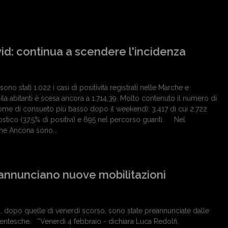
id: continua a scendere l'incidenza
sono stati 1.022 i casi di positività registrati nelle Marche e
la abitanti è scesa ancora a 1.714,39. Molto contenuto il numero di
ome di consueto più basso dopo il weekend): 3.417 di cui 2.722
stico (37,5% di positivi) e 695 nel percorso guariti. Nel
ne Ancona sono...
 annunciano nuove mobilitazioni
, dopo quelle di venerdì scorso, sono state preannunciate dalle
entesche. ''Venerdì 4 febbraio - dichiara Luca Redolfi,