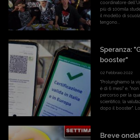
coordinatore dell'U
più di 100mila stude
il modello di scuola
tengono...
Speranza: "
booster"
02 Febbraio 2022
"Prolunghiamo la vi
è di 6 mesi" e, "non
percorso per la qua
scientifico, la valu
dopo il booster". Lo 
Breve ondata