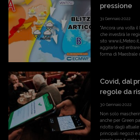
pressione
31 Gennaio 2022
"Ancora una volta il
che investirà le reg
sito www.iLMeteo.it,
aggirarle ed entrar
forma di Maestrale co
Covid, dal p
regole da ri
30 Gennaio 2022
Non solo mascherine
anche per Green pass
ridotto dagli attuale
principali negozi e a