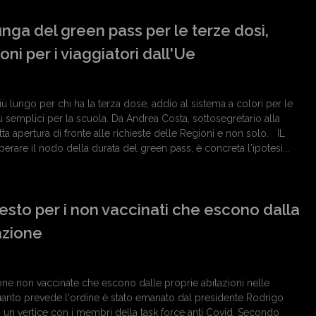
unga del green pass per le terze dosi,
oni per i viaggiatori dall'Ue
ù lungo per chi ha la terza dose, addio al sistema a colori per le
ù semplici per la scuola. Da Andrea Costa, sottosegretario alla
etta apertura di fronte alle richieste delle Regioni e non solo. IL
rare il nodo della durata del green pass, è concreta l'ipotesi...
rresto per i non vaccinati che escono dalla
azione
one non vaccinate che escono dalle proprie abitazioni nelle
uanto prevede l'ordine è stato emanato dal presidente Rodrigo
i un vertice con i membri della task force anti Covid. Secondo