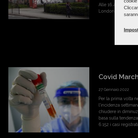
cookie 
Alle 16.45 nella citt
Cliccan
Londonderry si terrà
sarann
Impost
Covid Marche
27 Gennaio 2022
Per la prima volta n
l'incidenza settiman
chiudere in diminuzi
basa sulla tendenza 
6.152 i casi registra