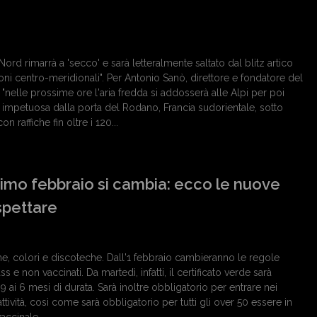
 Nord rimarrà a 'secco' e sarà letteralmente saltato dal blitz artico
ioni centro-meridionali". Per Antonio Sanò, direttore e fondatore del
 "nelle prossime ore l'aria fredda si addosserà alle Alpi per poi
e impetuosa dalla porta del Rodano, Francia sudorientale, sotto
n raffiche fin oltre i 120...
rimo febbraio si cambia: ecco le nuove
spettare
, colori e discoteche. Dall'1 febbraio cambieranno le regole
 e non vaccinati. Da martedì, infatti, il certificato verde sarà
 9 ai 6 mesi di durata. Sarà inoltre obbligatorio per entrare nei
ttività, così come sarà obbligatorio per tutti gli over 50 essere in